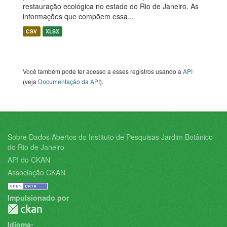
restauração ecológica no estado do Rio de Janeiro. As
informações que compõem essa...
CSV
XLSX
Você também pode ter acesso a esses registros usando a
API
(veja
Documentação da API
).
Sobre Dados Abertos do Instituto de Pesquisas Jardim Botânico
do Rio de Janeiro
API do CKAN
Associação CKAN
Impulsionado por
Idioma