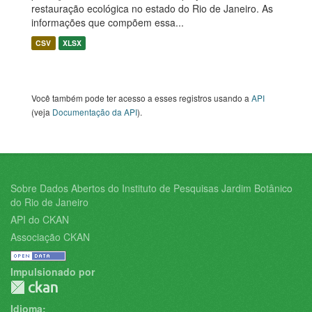
restauração ecológica no estado do Rio de Janeiro. As
informações que compõem essa...
CSV
XLSX
Você também pode ter acesso a esses registros usando a
API
(veja
Documentação da API
).
Sobre Dados Abertos do Instituto de Pesquisas Jardim Botânico
do Rio de Janeiro
API do CKAN
Associação CKAN
Impulsionado por
Idioma