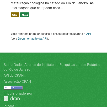
restauração ecológica no estado do Rio de Janeiro. As
informações que compõem essa...
CSV
XLSX
Você também pode ter acesso a esses registros usando a
API
(veja
Documentação da API
).
Sobre Dados Abertos do Instituto de Pesquisas Jardim Botânico
do Rio de Janeiro
API do CKAN
Associação CKAN
Impulsionado por
Idioma