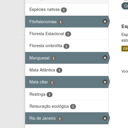
C
Espécies nativas
1
Fitofisionomias
1
Es
Floresta Estacional
Esp
1
est
Floresta ombrófila
1
CS
Manguesal
1
Mata Atlântica
1
Voc
Mata ciliar
1
Restinga
1
Retauração ecológica
1
Rio de Janeiro
1