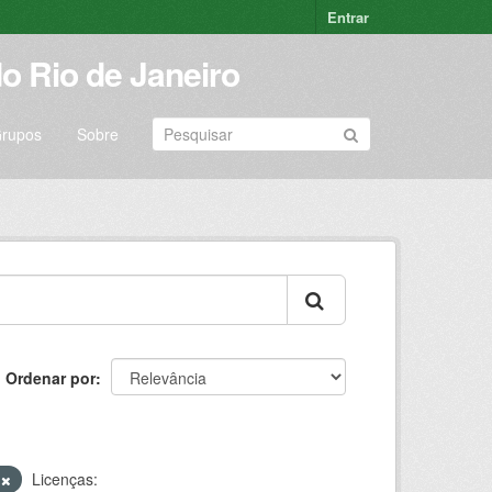
Entrar
o Rio de Janeiro
rupos
Sobre
Ordenar por
Q
Licenças: