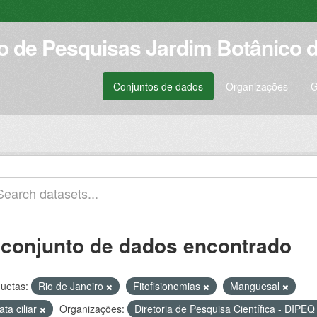
to de Pesquisas Jardim Botânico d
Conjuntos de dados
Organizações
G
 conjunto de dados encontrado
quetas:
Rio de Janeiro
Fitofisionomias
Manguesal
ta ciliar
Organizações:
Diretoria de Pesquisa Científica - DIPE