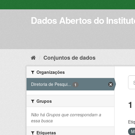
Pular
para
o
Dados Abertos do Institu
conteúdo
Conjuntos de dados
Organizações
Diretoria de Pesqui...
1
Grupos
1
Não há Grupos que correspondam a
essa busca
Eti
Ma
Etiquetas