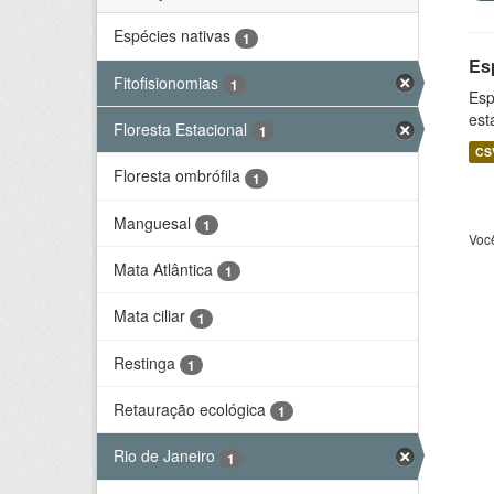
Espécies nativas
1
Es
Fitofisionomias
1
Esp
est
Floresta Estacional
1
CS
Floresta ombrófila
1
Manguesal
1
Voc
Mata Atlântica
1
Mata ciliar
1
Restinga
1
Retauração ecológica
1
Rio de Janeiro
1