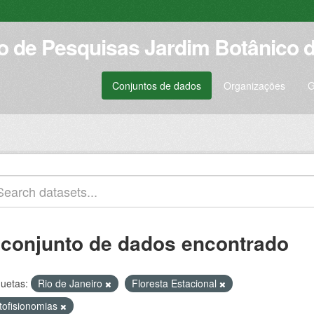
to de Pesquisas Jardim Botânico d
Conjuntos de dados
Organizações
G
 conjunto de dados encontrado
quetas:
Rio de Janeiro
Floresta Estacional
itofisionomias