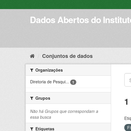
Pular
para
o
Dados Abertos do Institu
conteúdo
Conjuntos de dados
Organizações
Diretoria de Pesqui...
1
Grupos
1
Não há Grupos que correspondam a
essa busca
Eti
F
Etiquetas