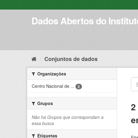
Pular
para
o
Dados Abertos do Institu
conteúdo
Conjuntos de dados
Organizações
Centro Nacional de ...
2
Grupos
2
e
Não há Grupos que correspondam a
essa busca
Etiquetas
Eti