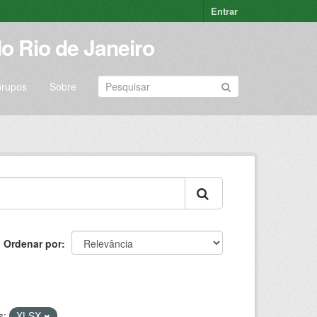
Entrar
o Rio de Janeiro
rupos
Sobre
Ordenar por
s:
XLSX