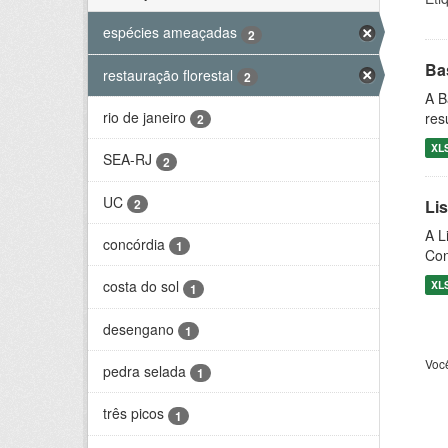
espécies ameaçadas
2
Ba
restauração florestal
2
A B
rio de janeiro
res
2
XL
SEA-RJ
2
UC
2
Li
A L
concórdia
1
Con
costa do sol
XL
1
desengano
1
Voc
pedra selada
1
três picos
1