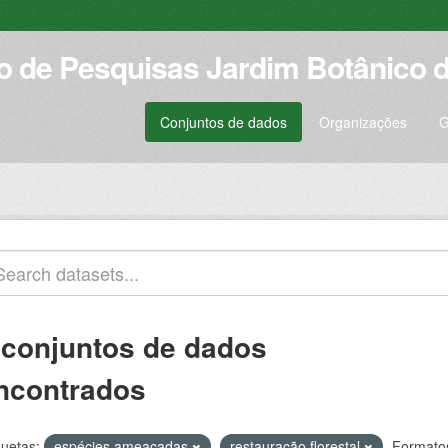
to de Pesquisas Jardim Botânico d
Conjuntos de dados
Organizações
G
 conjuntos de dados
ncontrados
quetas:
espécies ameaçadas
restauração florestal
Formato