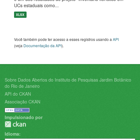
UCs estaduais como...
XLSX
Você também pode ter acesso a esses registros usando a
API
(veja
Documentação da API
).
Sobre Dados Abertos do Instituto de Pesquisas Jardim Botânico
do Rio de Janeiro
API do CKAN
Associação CKAN
Impulsionado por
Idioma